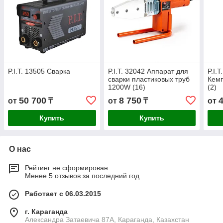
P.I.T. 13505 Сварка
P.I.T. 32042 Аппарат для
P.I.
сварки пластиковых труб
Кем
1200W (16)
(2)
50 700
8 750
от
₸
от
₸
от
Купить
Купить
О нас
Рейтинг не сформирован
Менее 5 отзывов за последний год
Работает с 06.03.2015
г. Караганда
Александра Затаевича 87А, Караганда, Казахстан