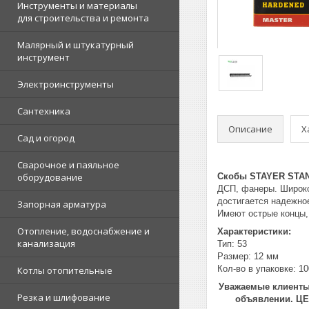
Инструменты и материалы
для строительства и ремонта
Малярный и штукатурный
инструмент
Электроинструменты
Сантехника
Описание
Х
Сад и огород
Сварочное и паяльное
оборудование
Скобы STAYER STA
ДСП, фанеры. Широко
достигается надежно
Запорная арматура
Имеют острые концы, 
Отопление, водоснабжение и
Характеристики:
канализация
Тип: 53
Размер: 12 мм
Кол-во в упаковке: 1
Котлы отопительные
Уважаемые клиенты!
Резка и шлифование
объявлении. Ц