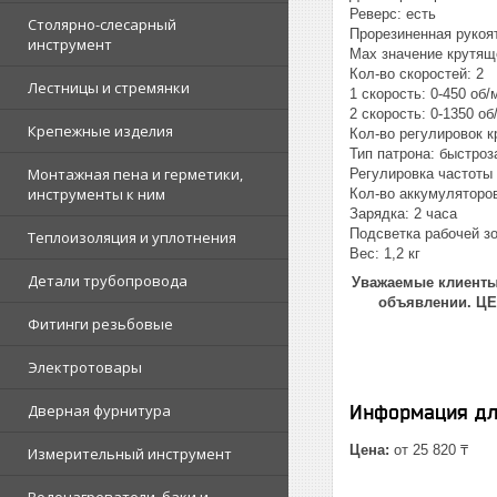
Реверс: есть
Столярно-слесарный
Прорезиненная рукоят
инструмент
Мах значение крутящ
Кол-во скоростей: 2
Лестницы и стремянки
1 скорость: 0-450 об/
2 скорость: 0-1350 об
Крепежные изделия
Кол-во регулировок 
Тип патрона: быстро
Монтажная пена и герметики,
Регулировка частоты
инструменты к ним
Кол-во аккумуляторов
Зарядка: 2 часа
Подсветка рабочей зо
Теплоизоляция и уплотнения
Вес: 1,2 кг
Детали трубопровода
Уважаемые клиенты!
объявлении. Ц
Фитинги резьбовые
Электротовары
Дверная фурнитура
Информация дл
Цена:
от 25 820 ₸
Измерительный инструмент