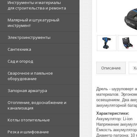
Инструменты и материалы
для строительства и ремонта
Малярный и штукатурный
инструмент
Электроинструменты
Сантехника
Сад и огород
Описание
Х
Сварочное и паяльное
оборудование
Дрель - шуруповерт а
Запорная арматура
материалов. Эргоном
освещением. Два акк
Отопление, водоснабжение и
аккумуляторной батар
канализация
Характеристики:
Аккумулятор: Li-ion
Котлы отопительные
Напряжение аккумуля
Ёмкость аккумулятор
Резка и шлифование
Диаметр патрона: 10