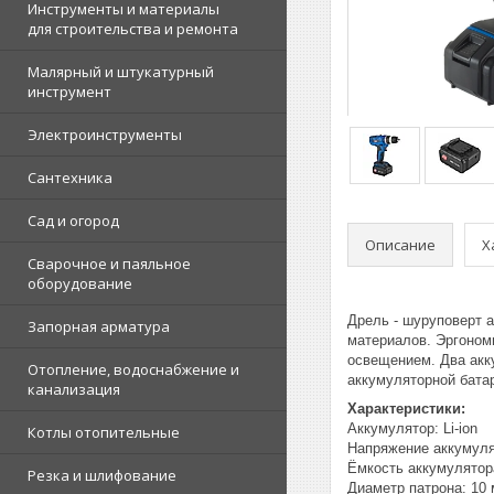
Инструменты и материалы
для строительства и ремонта
Малярный и штукатурный
инструмент
Электроинструменты
Сантехника
Сад и огород
Описание
Х
Сварочное и паяльное
оборудование
Дрель - шуруповерт а
Запорная арматура
материалов. Эргоном
освещением. Два акк
Отопление, водоснабжение и
аккумуляторной батар
канализация
Характеристики:
Аккумулятор: Li-ion
Котлы отопительные
Напряжение аккумуля
Ёмкость аккумулятора
Резка и шлифование
Диаметр патрона: 10