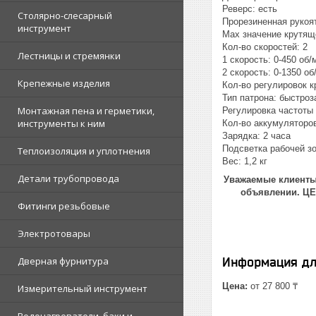
Реверс: есть
Столярно-слесарный
Прорезиненная рукоят
инструмент
Мах значение крутящ
Кол-во скоростей: 2
Лестницы и стремянки
1 скорость: 0-450 об/
2 скорость: 0-1350 об
Крепежные изделия
Кол-во регулировок 
Тип патрона: быстро
Монтажная пена и герметики,
Регулировка частоты
инструменты к ним
Кол-во аккумуляторов
Зарядка: 2 часа
Подсветка рабочей зо
Теплоизоляция и уплотнения
Вес: 1,2 кг
Детали трубопровода
Уважаемые клиенты!
объявлении. Ц
Фитинги резьбовые
Электротовары
Дверная фурнитура
Информация дл
Цена:
от 27 800 ₸
Измерительный инструмент