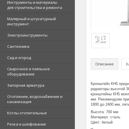
Инструменты и материалы
для строительства и ремонта
Малярный и штукатурный
инструмент
Электроинструменты
Сантехника
Сад и огород
Описание
Х
Сварочное и паяльное
оборудование
Кронштейн КН5 предн
Запорная арматура
радиаторы высотой 30
кронштейны КН5 монт
Отопление, водоснабжение и
мм. Рекомендуем прим
канализация
1800 до 2400 мм, пят
Высота: 700 мм
Котлы отопительные
Материал: сталь
Цвет: белый
Резка и шлифование