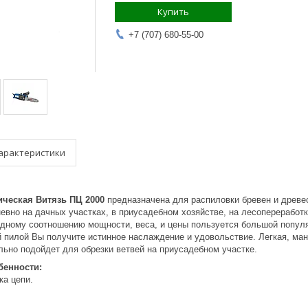
Купить
+7 (707) 680-55-00
арактеристики
ическая Витязь ПЦ 2000
предназначена для распиловки бревен и древес
вно на дачных участках, в приусадебном хозяйстве, на лесопереработке
одному соотношению мощности, веса, и цены пользуется большой попул
 пилой Вы получите истинное наслаждение и удовольствие. Легкая, ман
льно подойдет для обрезки ветвей на приусадебном участке.
бенности:
ка цепи.