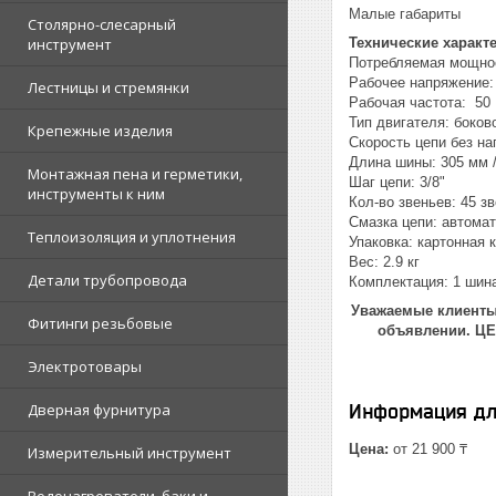
Малые габариты
Столярно-слесарный
инструмент
Технические характ
Потребляемая мощнос
Рабочее напряжение:
Лестницы и стремянки
Рабочая частота: 50 
Тип двигателя: боков
Крепежные изделия
Скорость цепи без на
Длина шины: 305 мм 
Монтажная пена и герметики,
Шаг цепи: 3/8"
инструменты к ним
Кол-во звеньев: 45 з
Смазка цепи: автома
Теплоизоляция и уплотнения
Упаковка: картонная 
Вес: 2.9 кг
Детали трубопровода
Комплектация: 1 шина
Уважаемые клиенты!
Фитинги резьбовые
объявлении. Ц
Электротовары
Дверная фурнитура
Информация дл
Цена:
от 21 900 ₸
Измерительный инструмент