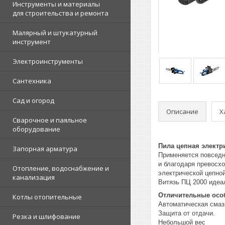
Инструменты и материалы
для строительства и ремонта
Малярный и штукатурный
инструмент
Электроинструменты
Сантехника
Сад и огород
Описание
Х
Сварочное и паяльное
оборудование
Пила цепная электр
Запорная арматура
Применяется повседне
и благодаря превосх
Отопление, водоснабжение и
электрической цепной
канализация
Витязь ПЦ 2000 идеа
Отличительные осо
Котлы отопительные
Автоматическая смаз
Защита от отдачи.
Резка и шлифование
Небольшой вес