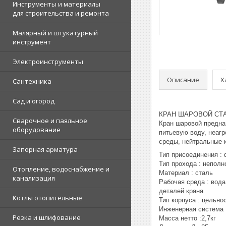
Инструменты и материалы
для строительства и ремонта
Малярный и штукатурный
инструмент
Электроинструменты
Описание
Х
Сантехника
Сад и огород
КРАН ШАРОВОЙ СТАЛ
Сварочное и паяльное
Кран шаровой предна
оборудование
питьевую воду, неаг
среды, нейтральные 
Запорная арматура
Тип присоединения :
Тип прохода : непол
Отопление, водоснабжение и
Материал : сталь
канализация
Рабочая среда : вод
деталей крана
Котлы отопительные
Тип корпуса : цельно
Инженерная система 
Резка и шлифование
Масса нетто :2,7кг