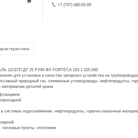
+7 (707) 680-55-00
арактеристики
Ь 11С67П ДУ 25 РУ40 ФЛ FORTECA 183.1.025.040
значен для установки в качестве запорного устройства на трубопровода
рессивный природный газ, сжиженные углеводороды, нефтепродукты, го
к материалам деталей крана.
 фланцевое
нопроходной
а в системах водоснабжения, нефтепродукты, горюче-смазочные материа
сварной
: тепловые пункты, отопление