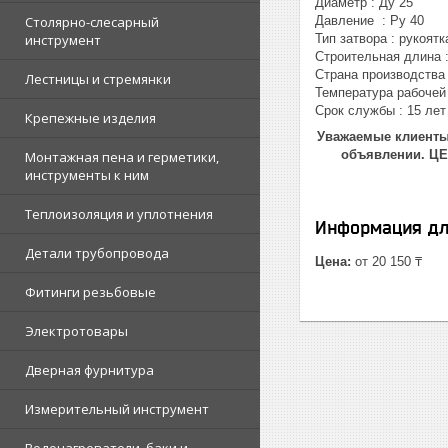
Диаметр : Ду 25
Столярно-слесарный
Давление : Ру 40
инструмент
Тип затвора : рукоятк
Строительная длина 
Страна производства 
Лестницы и стремянки
Температура рабочей 
Срок службы : 15 лет
Крепежные изделия
Уважаемые клиенты!
объявлении. Ц
Монтажная пена и герметики,
инструменты к ним
Теплоизоляция и уплотнения
Информация дл
Детали трубопровода
Цена:
от 20 150 ₸
Фитинги резьбовые
Электротовары
Дверная фурнитура
Измерительный инструмент