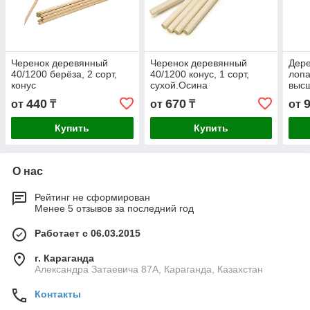
Черенок деревянный
Черенок деревянный
Дере
40/1200 берёза, 2 сорт,
40/1200 конус, 1 сорт,
лопа
конус
сухой.Осина
высш
(бер
440
670
от
₸
от
₸
от
Купить
Купить
О нас
Рейтинг не сформирован
Менее 5 отзывов за последний год
Работает с 06.03.2015
г. Караганда
Александра Затаевича 87А, Караганда, Казахстан
Контакты