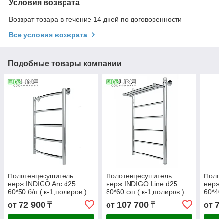
Условия возврата
Возврат товара в течение 14 дней по договоренности
Все условия возврата
Подобные товары компании
Полотенцесушитель
Полотенцесушитель
Пол
нерж.INDIGO Arc d25
нерж.INDIGO Line d25
нерж
60*50 б/п ( к-1,полиров.)
80*60 с/п ( к-1,полиров.)
60*4
72 900
107 700
от
₸
от
₸
от