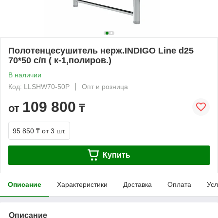
Полотенцесушитель нерж.INDIGO Line d25
70*50 с/п ( к-1,полиров.)
В наличии
Код: LLSHW70-50P
Опт и розница
109 800
от
₸
95 850 ₸
от 3 шт.
Купить
Описание
Характеристики
Доставка
Оплата
Усл
Описание