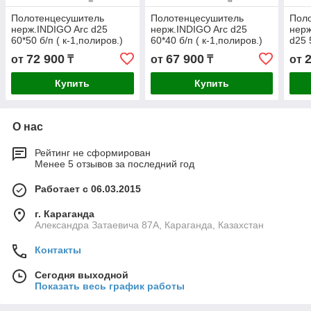
Полотенцесушитель
Полотенцесушитель
Пол
нерж.INDIGO Arc d25
нерж.INDIGO Arc d25
нер
60*50 б/п ( к-1,полиров.)
60*40 б/п ( к-1,полиров.)
d25 
к-0,
72 900
67 900
от
₸
от
₸
от
Купить
Купить
О нас
Рейтинг не сформирован
Менее 5 отзывов за последний год
Работает с 06.03.2015
г. Караганда
Александра Затаевича 87А, Караганда, Казахстан
Контакты
Сегодня выходной
Показать весь график работы