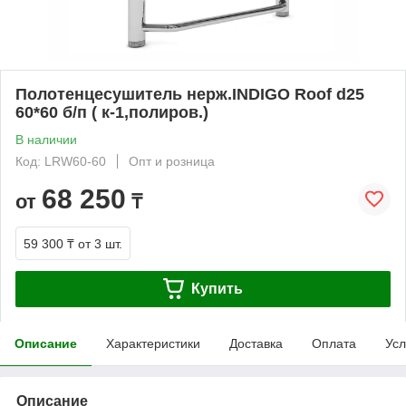
Полотенцесушитель нерж.INDIGO Roof d25
60*60 б/п ( к-1,полиров.)
В наличии
Код: LRW60-60
Опт и розница
68 250
от
₸
59 300 ₸
от 3 шт.
Купить
Описание
Характеристики
Доставка
Оплата
Усл
Описание