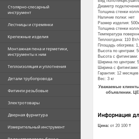
Вид полотенцесушите
Диаметр подключения:
Столярно-слесарный
Толщина стенки колл
инструмент
Наличие полки: нет
Размер изделия: 500
Лестницы и стремянки
Толщина стенки колл
Температура поверхно
Крепежные изделия
Теплоотдача: 110 Вт/
Площадь обогрева: 1,
Монтажная пена и герметики,
Высота по центрам: 5
инструменты к ним
Высота с фитингами: 
Ширина по центрам: 
Теплоизоляция и уплотнения
Ширина с фитингами:
Гарантия: 12 месяцев
Детали трубопровода
Вес: 3 кг
Уважаемые клиенты!
Фитинги резьбовые
объявлении. Ц
Электротовары
Информация дл
Дверная фурнитура
Цена:
от 20 100 ₸
Измерительный инструмент