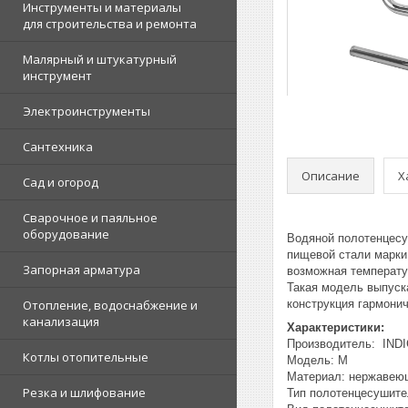
Инструменты и материалы
для строительства и ремонта
Малярный и штукатурный
инструмент
Электроинструменты
Сантехника
Описание
Х
Сад и огород
Сварочное и паяльное
оборудование
Водяной полотенцесу
пищевой стали марки
Запорная арматура
возможная температур
Такая модель выпуска
Отопление, водоснабжение и
конструкция гармони
канализация
Характеристики:
Производитель: IND
Котлы отопительные
Модель: M
Материал: нержавею
Резка и шлифование
Тип полотенцесушите