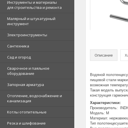
Инструменты и материалы
для строительства и ремонта
Малярный и штукатурный
инструмент
Электроинструменты
Сантехника
Описание
Х
Сад и огород
Сварочное и паяльное
оборудование
Водяной полотенцесу
пищевой стали марки
Запорная арматура
возможная температур
Такая модель выпуска
Отопление, водоснабжение и
конструкция гармони
канализация
Характеристики:
Производитель: IND
Котлы отопительные
Модель: M
Материал: нержавею
Резка и шлифование
Тип полотенцесушите