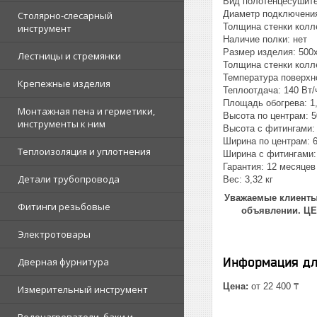
Вид полотенцесушите
Диаметр подключения:
Столярно-слесарный
Толщина стенки колл
инструмент
Наличие полки: нет
Размер изделия: 500
Лестницы и стремянки
Толщина стенки колл
Температура поверхно
Крепежные изделия
Теплоотдача: 140 Вт/
Площадь обогрева: 1,
Монтажная пена и герметики,
Высота по центрам: 5
инструменты к ним
Высота с фитингами: 
Ширина по центрам: 
Теплоизоляция и уплотнения
Ширина с фитингами:
Гарантия: 12 месяцев
Детали трубопровода
Вес: 3,32 кг
Уважаемые клиенты!
Фитинги резьбовые
объявлении. Ц
Электротовары
Информация дл
Дверная фурнитура
Цена:
от 22 400 ₸
Измерительный инструмент