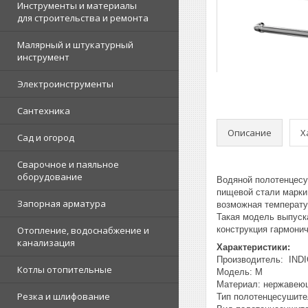
Инструменты и материалы
для строительства и ремонта
Малярный и штукатурный
инструмент
Электроинструменты
Сантехника
Описание
Х
Сад и огород
Сварочное и паяльное
оборудование
Водяной полотенцесу
пищевой стали марки
Запорная арматура
возможная температур
Такая модель выпуска
Отопление, водоснабжение и
конструкция гармони
канализация
Характеристики:
Производитель: IND
Котлы отопительные
Модель: M
Материал: нержавею
Резка и шлифование
Тип полотенцесушите