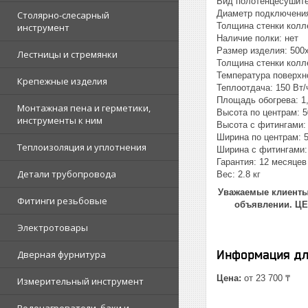
Вид полотенцесушите
Диаметр подключения:
Столярно-слесарный
Толщина стенки колл
инструмент
Наличие полки: нет
Размер изделия: 500
Лестницы и стремянки
Толщина стенки колл
Температура поверхно
Крепежные изделия
Теплоотдача: 150 Вт/
Площадь обогрева: 1,
Монтажная пена и герметики,
Высота по центрам: 5
инструменты к ним
Высота с фитингами: 
Ширина по центрам: 
Теплоизоляция и уплотнения
Ширина с фитингами:
Гарантия: 12 месяцев
Детали трубопровода
Вес: 2.8 кг
Уважаемые клиенты!
Фитинги резьбовые
объявлении. Ц
Электротовары
Информация дл
Дверная фурнитура
Цена:
от 23 700 ₸
Измерительный инструмент