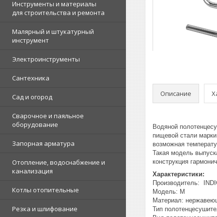
Инструменты и материалы
для строительства и ремонта
Малярный и штукатурный
инструмент
Электроинструменты
Сантехника
Описание
Х
Сад и огород
Сварочное и паяльное
оборудование
Водяной полотенцесу
пищевой стали марки
Запорная арматура
возможная температур
Такая модель выпуска
Отопление, водоснабжение и
конструкция гармони
канализация
Характеристики:
Производитель: IND
Котлы отопительные
Модель: M
Материал: нержавею
Резка и шлифование
Тип полотенцесушите