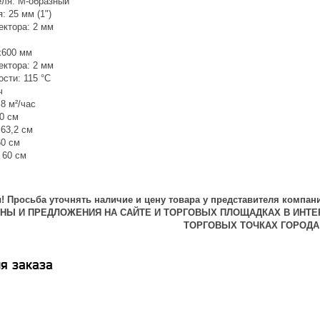
ля: М-образный
 25 мм (1")
ектора: 2 мм
x600 мм
ектора: 2 мм
сти: 115 °С
ч
8 м²/час
0 см
63,2 см
60 см
 60 см
 Просьба уточнять наличие и цену товара у представителя компани
ЕНЫ И ПРЕДЛОЖЕНИЯ НА САЙТЕ И ТОРГОВЫХ ПЛОЩАДКАХ В ИНТЕ
ТОРГОВЫХ ТОЧКАХ ГОРОДА
я заказа