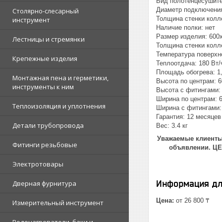
Вид полотенцесушите
Диаметр подключения:
Столярно-слесарный
Толщина стенки колл
инструмент
Наличие полки: нет
Размер изделия: 600
Лестницы и стремянки
Толщина стенки колл
Температура поверхно
Крепежные изделия
Теплоотдача: 180 Вт/
Площадь обогрева: 1,
Монтажная пена и герметики,
Высота по центрам: 6
инструменты к ним
Высота с фитингами: 
Ширина по центрам: 
Теплоизоляция и уплотнения
Ширина с фитингами:
Гарантия: 12 месяцев
Детали трубопровода
Вес: 3.4 кг
Уважаемые клиенты!
Фитинги резьбовые
объявлении. Ц
Электротовары
Информация дл
Дверная фурнитура
Цена:
от 26 800 ₸
Измерительный инструмент