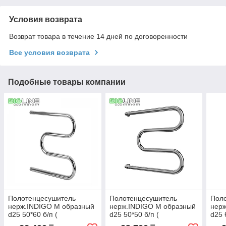
Условия возврата
Возврат товара в течение 14 дней по договоренности
Все условия возврата
Подобные товары компании
Полотенцесушитель
Полотенцесушитель
Пол
нерж.INDIGO М образный
нерж.INDIGO М образный
нер
d25 50*60 б/п (
d25 50*50 б/п (
d25 
к-0,полиров.)
к-0,полиров.)
к-0,