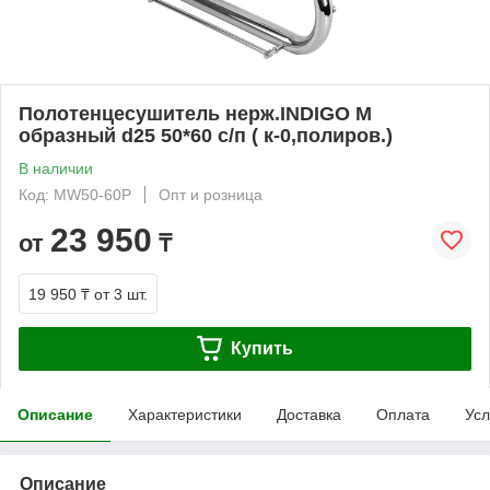
Полотенцесушитель нерж.INDIGO М
образный d25 50*60 с/п ( к-0,полиров.)
В наличии
Код: MW50-60P
Опт и розница
23 950
от
₸
19 950 ₸
от 3 шт.
Купить
Описание
Характеристики
Доставка
Оплата
Усл
Описание