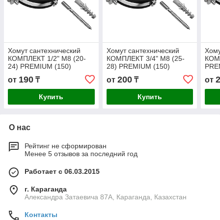
Хомут сантехнический
Хомут сантехнический
Хому
КОМПЛЕКТ 1/2" М8 (20-
КОМПЛЕКТ 3/4" М8 (25-
КОМП
24) PREMIUM (150)
28) PREMIUM (150)
PRE
190
200
от
₸
от
₸
от
Купить
Купить
О нас
Рейтинг не сформирован
Менее 5 отзывов за последний год
Работает с 06.03.2015
г. Караганда
Александра Затаевича 87А, Караганда, Казахстан
Контакты