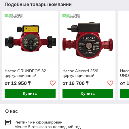
Подобные товары компании
Насос GRUNDFOS 32
Насос Alecord 25/6
Нас
циркуляционный
циркуляционный
UNO
12 950
16 700
от
₸
от
₸
от
Купить
Купить
О нас
Рейтинг не сформирован
Менее 5 отзывов за последний год