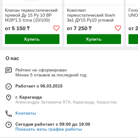
Клапан термостатический
Комплект
Голо
прямой Ду 15 Ру 10 ВР
термостатический бок/п
UN
М28*1,5 Icma (10/100)
3в1 ДУ15 Ру10 угловой
жид/нап М30*1,5 6-28С
5 150
7 250
от
₸
от
₸
от
Ogint (24)
Купить
Купить
О нас
Рейтинг не сформирован
Менее 5 отзывов за последний год
Работает с 06.03.2015
г. Караганда
Александра Затаевича 87А, Караганда, Казахстан
Контакты
Сегодня работает с 09:00 до 18:00
Показать весь график работы