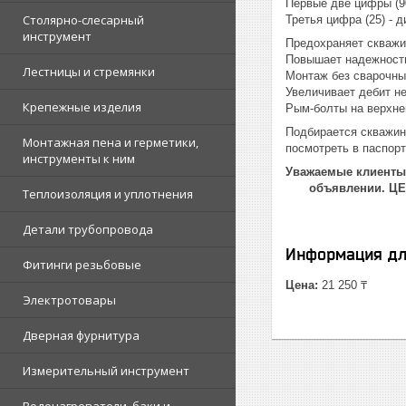
Первые две цифры (90
Столярно-слесарный
Третья цифра (25) - 
инструмент
Предохраняет скважи
Повышает надежность
Лестницы и стремянки
Монтаж без сварочны
Увеличивает дебит н
Крепежные изделия
Рым-болты на верхне
Подбирается скважин
Монтажная пена и герметики,
посмотреть в паспорт
инструменты к ним
Уважаемые клиенты!
объявлении. Ц
Теплоизоляция и уплотнения
Детали трубопровода
Информация дл
Фитинги резьбовые
Цена:
21 250 ₸
Электротовары
Дверная фурнитура
Измерительный инструмент