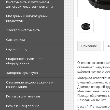
Инструменты и материалы
для строительства и ремонта
Малярный и штукатурный
инструмент
Электроинструменты
Сантехника
Описание
Х
Сад и огород
Сварочное и паяльное
оборудование
Оголовок скважинный
скважины с наружным
кабелем круглого сеч
Запорная арматура
Материал оголовка: 
Отопление, водоснабжение и
Внешний диаметр оса
канализация
Диаметр напорной т
Максимальная масса 
Проходной диаметр ка
Котлы отопительные
Базовая часть: нет
Резка и шлифование
Буква "П" в модели о