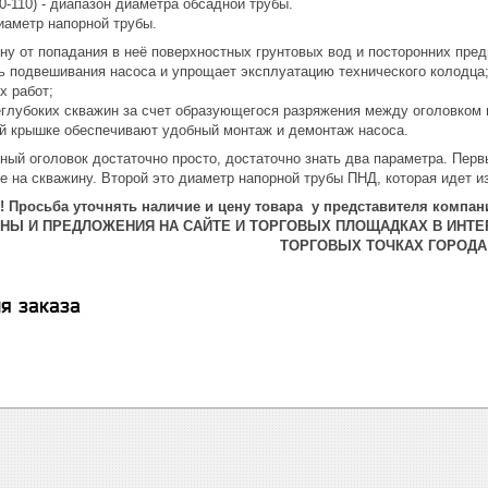
-110) - диапазон диаметра обсадной трубы.
диаметр напорной трубы.
ну от попадания в неё поверхностных грунтовых вод и посторонних пред
 подвешивания насоса и упрощает эксплуатацию технического колодца
х работ;
еглубоких скважин за счет образующегося разряжения между оголовком
й крышке обеспечивают удобный монтаж и демонтаж насоса.
ный оголовок достаточно просто, достаточно знать два параметра. Пер
е на скважину. Второй это диаметр напорной трубы ПНД, которая идет и
 Просьба уточнять наличие и цену товара у представителя компани
ЕНЫ И ПРЕДЛОЖЕНИЯ НА САЙТЕ И ТОРГОВЫХ ПЛОЩАДКАХ В ИНТЕ
ТОРГОВЫХ ТОЧКАХ ГОРОДА
я заказа