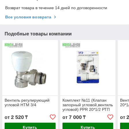
Возврат товара в течение 14 дней по договоренности
Все условия возврата
Подобные товары компании
Вентиль регулирующий
Комплект №11 (Клапан
Вент
угловой HTM 3/4
запорный угловой,вентиль
20*1
угловой) PPR 20*1/2 РТП
2 520
7 000
от
₸
от
₸
от
Купить
Купить