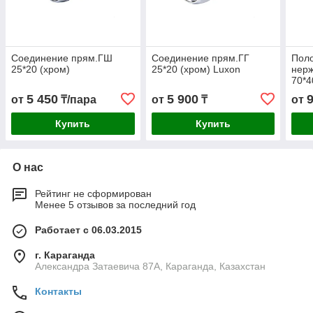
Соединение прям.ГШ
Соединение прям.ГГ
Пол
25*20 (хром)
25*20 (хром) Luxon
нерж
70*4
( к-
5 450
5 900
от
₸/пара
от
₸
от
Купить
Купить
О нас
Рейтинг не сформирован
Менее 5 отзывов за последний год
Работает с 06.03.2015
г. Караганда
Александра Затаевича 87А, Караганда, Казахстан
Контакты