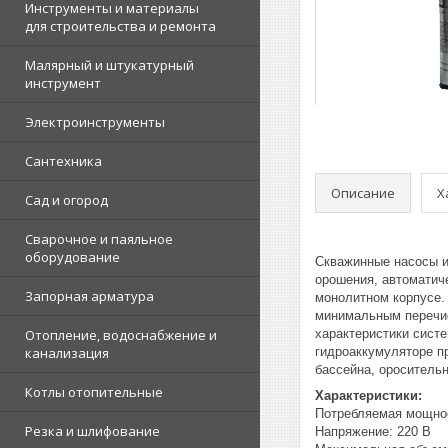
Инструменты и материалы
для строительства и ремонта
Малярный и штукатурный
инструмент
Электроинструменты
Сантехника
Описание
Х
Сад и огород
Сварочное и паяльное
оборудование
Скважинные насосы и
орошения, автоматич
Запорная арматура
монолитном корпусе.
минимальным перечис
Отопление, водоснабжение и
характеристики сист
канализация
гидроаккумуляторе п
бассейна, ороситель
Котлы отопительные
Характеристики:
Потребляемая мощнос
Резка и шлифование
Напряжение: 220 В