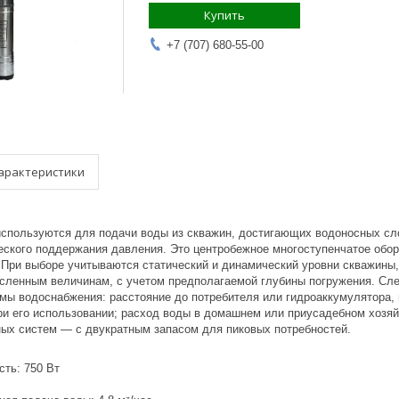
Купить
+7 (707) 680-55-00
арактеристики
спользуются для подачи воды из скважин, достигающих водоносных сл
еского поддержания давления. Это центробежное многоступенчатое обор
 При выборе учитываются статический и динамический уровни скважины,
ленным величинам, с учетом предполагаемой глубины погружения. След
емы водоснабжения: расстояние до потребителя или гидроаккумулятора, 
ри его использовании; расход воды в домашнем или приусадебном хозяй
ных систем — с двукратным запасом для пиковых потребностей.
ть: 750 Вт