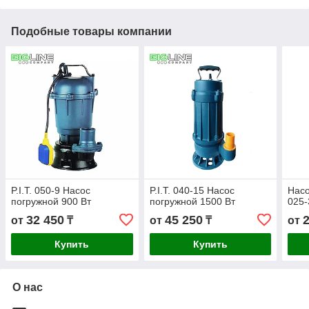
Подобные товары компании
P.I.T. 050-9 Насос
P.I.T. 040-15 Насос
Насо
погружной 900 Вт
погружной 1500 Вт
025-
32 450
45 250
от
₸
от
₸
от
Купить
Купить
О нас