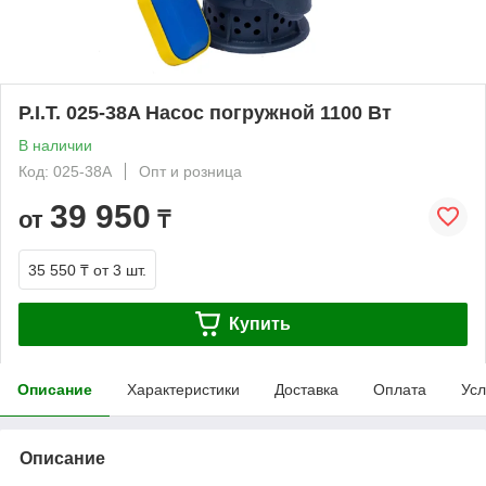
P.I.T. 025-38A Насос погружной 1100 Вт
В наличии
Код: 025-38А
Опт и розница
39 950
от
₸
35 550 ₸
от 3 шт.
Купить
Описание
Характеристики
Доставка
Оплата
Усл
Описание