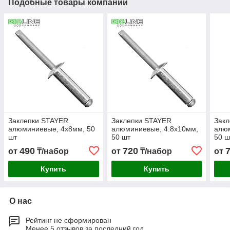
Подобные товары компании
Заклепки STAYER
Заклепки STAYER
Зак
алюминиевые, 4х8мм, 50
алюминиевые, 4.8х10мм,
алюм
шт
50 шт
50 ш
490
720
от
₸/набор
от
₸/набор
от
Купить
Купить
О нас
Рейтинг не сформирован
Менее 5 отзывов за последний год