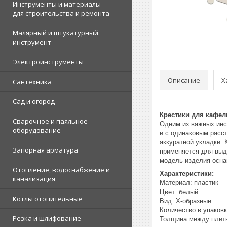
Инструменты и материалы
для строительства и ремонта
Малярный и штукатурный
инструмент
Электроинструменты
Описание
Х
Сантехника
Сад и огород
Крестики для кафел
Сварочное и паяльное
Одним из важных инст
оборудование
и с одинаковым расс
аккуратной укладки. 
Запорная арматура
применяется для выд
модель изделия осна
Отопление, водоснабжение и
Характеристики:
канализация
Материал: пластик
Цвет: белый
Котлы отопительные
Вид: Х-образные
Количество в упаковк
Резка и шлифование
Толщина между плитк