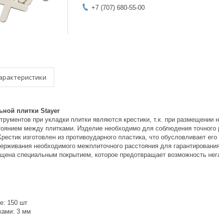
+7 (707) 680-55-00
арактеристики
ьной плитки Stayer
рументов при укладки плитки являются крестики, т.к. при размещении н
тоянием между плитками. Изделие необходимо для соблюдения точного 
Крестик изготовлен из противоударного пластика, что обусловливает е
ерживания необходимого межплиточного расстояния для гарантировани
щена специальным покрытием, которое предотвращает возможность нег
е: 150 шт
ами: 3 мм