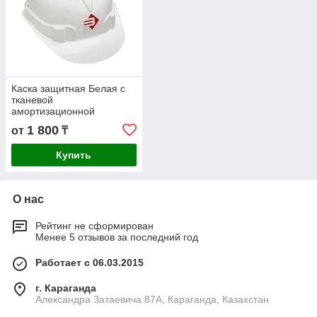
Каска защитная Белая с
тканевой
амортизационной
вставкой
1 800
от
₸
Купить
О нас
Рейтинг не сформирован
Менее 5 отзывов за последний год
Работает с 06.03.2015
г. Караганда
Александра Затаевича 87А, Караганда, Казахстан