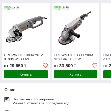
CROWN СТ 13034 УШМ
CROWN СТ 13300 УШМ
CRO
d180мм/1300W
d180 мм, 1300W
d12
29 650
33 500
от
₸
от
₸
от
Купить
Купить
О нас
Рейтинг не сформирован
Менее 5 отзывов за последний год