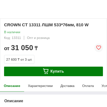
CROWN СТ 13311 ЛШМ 533*76мм, 810 W
В наличии
Код: 13311
Опт и розница
31 050
от
₸
27 600 ₸
от 3 шт.
Купить
Описание
Характеристики
Доставка
Оплата
Усл
Описание