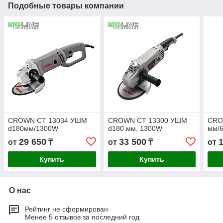
Подобные товары компании
CROWN СТ 13034 УШМ
CROWN СТ 13300 УШМ
CRO
d180мм/1300W
d180 мм, 1300W
мм/6
29 650
33 500
от
₸
от
₸
от
Купить
Купить
О нас
Рейтинг не сформирован
Менее 5 отзывов за последний год