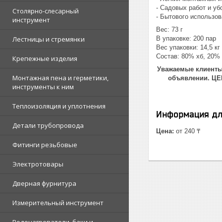
- Садовых работ и уб
Столярно-слесарный
- Бытового использо
инструмент
Вес: 73 г
Лестницы и стремянки
В упаковке: 200 пар
Вес упаковки: 14,5 кг
Состав: 80% хб, 20%
Крепежные изделия
Уважаемые клиенты!
Монтажная пена и герметики,
объявлении. Ц
инструменты к ним
Теплоизоляция и уплотнения
Информация дл
Детали трубопровода
Цена:
от 240 ₸
Фитинги резьбовые
Электротовары
Дверная фурнитура
Измерительный инструмент