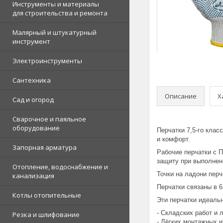
Инструменты и материалы
для строительства и ремонта
Малярный и штукатурный
инструмент
Электроинструменты
Сантехника
Описание
Х
Сад и огород
Сварочное и паяльное
оборудование
Перчатки 7,5-го кла
и комфорт.
Запорная арматура
Рабочие перчатки с П
защиту при выполнен
Отопление, водоснабжение и
Точки на ладони пер
канализация
Перчатки связаны в 6
Котлы отопительные
Эти перчатки идеаль
- Складских работ и 
Резка и шлифование
- Лёгких монтажных и