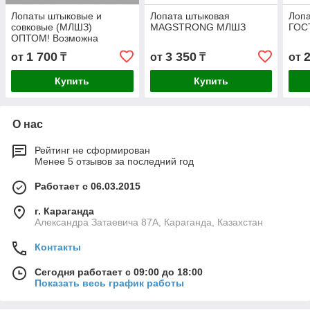
Лопаты штыковые и
Лопата штыковая
Лопа
совковые (МЛШЗ)
MAGSTRONG МЛШЗ
ГОС
ОПТОМ! Возможна
доставка по Казахстану
1 700
3 350
от
₸
от
₸
от
Купить
Купить
О нас
Рейтинг не сформирован
Менее 5 отзывов за последний год
Работает с 06.03.2015
г. Караганда
Александра Затаевича 87А, Караганда, Казахстан
Контакты
Сегодня работает с 09:00 до 18:00
Показать весь график работы