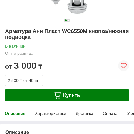
Арматура Ани Пласт WC6550М кнопка/нижняя
подводка
В наличии
Опт и розница
3 000
от
₸
2 500 ₸
от 40 шт.
Купить
Описание
Характеристики
Доставка
Оплата
Усл
Описание