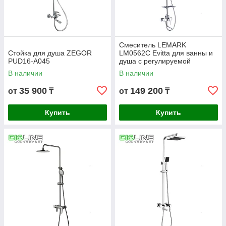
Смеситель LEMARK
Стойка для душа ZEGOR
LM0562C Evitta для ванны и
PUD16-A045
душа с регулируемой
высотой штанги
В наличии
В наличии
35 900
149 200
от
₸
от
₸
Купить
Купить