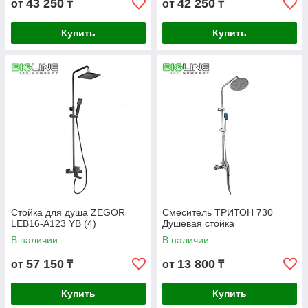
43 250
42 250
от
₸
от
₸
Купить
Купить
Стойка для душа ZEGOR
Смеситель ТРИТОН 730
LEB16-A123 YB (4)
Душевая стойка
В наличии
В наличии
57 150
13 800
от
₸
от
₸
Купить
Купить