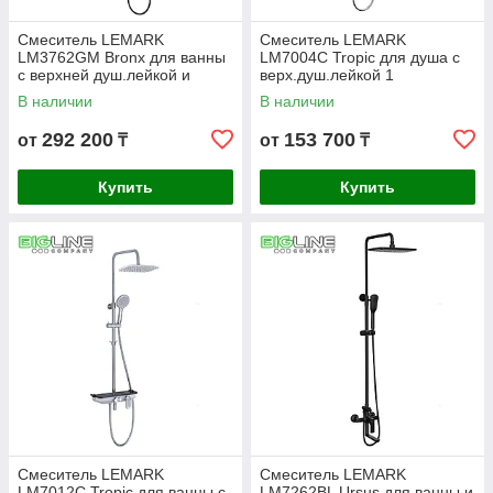
Смеситель LEMARK
Смеситель LEMARK
LM3762GM Bronx для ванны
LM7004C Tropic для душа с
с верхней душ.лейкой и
верх.душ.лейкой 1
поворотным изливом, графит
функция,поворотный излив,
В наличии
В наличии
хром
292 200
153 700
от
₸
от
₸
Купить
Купить
Смеситель LEMARK
Смеситель LEMARK
LM7012C Tropic для ванны с
LM7262BL Ursus для ванны и