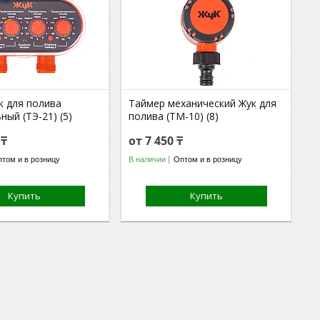
к для полива
Таймер механический Жук для
ный (ТЭ-21) (5)
полива (ТМ-10) (8)
 ₸
от 7 450 ₸
том и в розницу
В наличии
Оптом и в розницу
Купить
Купить