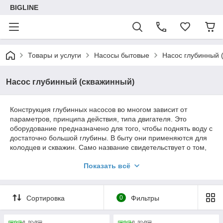
BIGLINE
Товары и услуги
Насосы бытовые
Насос глубинный 
Насос глубинный (скважинный)
Конструкция глубинных насосов во многом зависит от
параметров, принципа действия, типа двигателя. Это
оборудование предназначено для того, чтобы поднять воду с
достаточно большой глубины. В быту они применяются для
колодцев и скважин. Само название свидетельствует о том,
что оборудование погружается под поверхность зеркала
Показать всё
воды, от устройства идет кабель питания в защитной
оболочке и труба, которая подает воду наверх.
Для управления используются специальные автоматические
Сортировка
0
Фильтры
блоки. Сам насос обычно снабжается двигателем,
встроенным фильтром, забор воды может осуществляться
снизу оборудования или сверху.