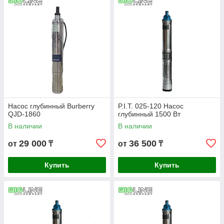
Применяется только для чистой воды.
Насос глубинный Burberry
P.I.T. 025-120 Насос
QJD-1860
глубинный 1500 Вт
В наличии
В наличии
29 000
36 500
от
₸
от
₸
Купить
Купить