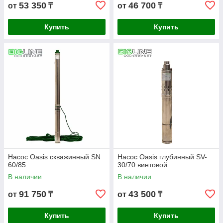
53 350
46 700
от
₸
от
₸
Купить
Купить
Насос Oasis скважинный SN
Насос Oasis глубинный SV-
60/85
30/70 винтовой
В наличии
В наличии
91 750
43 500
от
₸
от
₸
Купить
Купить