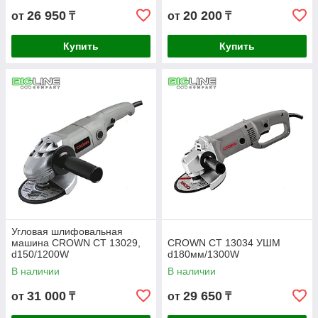
26 950
20 200
от
₸
от
₸
Купить
Купить
Угловая шлифовальная
машина CROWN СТ 13029,
CROWN СТ 13034 УШМ
d150/1200W
d180мм/1300W
В наличии
В наличии
31 000
29 650
от
₸
от
₸