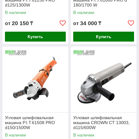
машина P.I.T.61258 PRO
машина P.I.T.61808 PRO d
d125/1300W
180/1700 W
В наличии
В наличии
20 150
34 000
от
₸
от
₸
Купить
Купить
Угловая шлифовальная
Угловая шлифовальная
машина P.I.T.61508 PRO
машина CROWN СТ 13003,
d150/1500W
d115/600W
В наличии
В наличии