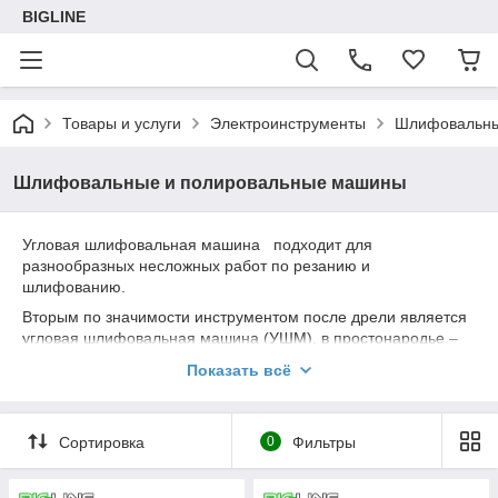
BIGLINE
Товары и услуги
Электроинструменты
Шлифовальны
Шлифовальные и полировальные машины
Угловая шлифовальная машина подходит для
разнообразных несложных работ по резанию и
шлифованию.
Вторым по значимости инструментом после дрели является
угловая шлифовальная машина (УШМ), в простонародье –
болгарка. С помощью УШМ мы режем практически все, что
Показать всё
необходимо разрезать. Это металл, кирпич, бетон, цемент,
керамическая плитка, пластик, дерево, фарфор, камень,
асфальт, стекло. Но ведь данный агрегат предназначен не
Сортировка
0
Фильтры
только для резки, но и для шлифовки различных
поверхностей. Поэтому при выборе необходимо определить,
какой дополнительный функционал или конструктивные