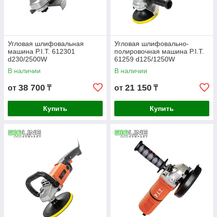
Угловая шлифовальная
Угловая шлифовально-
машина P.I.T. 612301
полировочная машина P.I.T.
d230/2500W
61259 d125/1250W
В наличии
В наличии
38 700
21 150
от
₸
от
₸
Купить
Купить