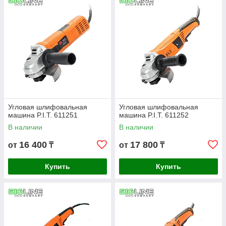
особенности действительно нужны, а без каких можно
обойтись.
Угловая шлифовальная
Угловая шлифовальная
машина P.I.T. 611251
машина P.I.T. 611252
В наличии
В наличии
16 400
17 800
от
₸
от
₸
Купить
Купить