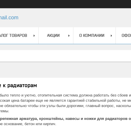
mail.com
АЛОГ ТОВАРОВ
АКЦИИ
О КОМПАНИИ
ОФО
 к радиаторам
 было тепло и уютно, отопительная система должна работать без сбоев
ысокая цена батареи еще не является гарантией стабильной работы, не 
е обязательно чтобы эти узлы были дорогими, главный вопрос, насколь
темы.
крепежная арматура, кронштейны, навесы и ножки для радиаторов 
е основание, бетон или кирпич.