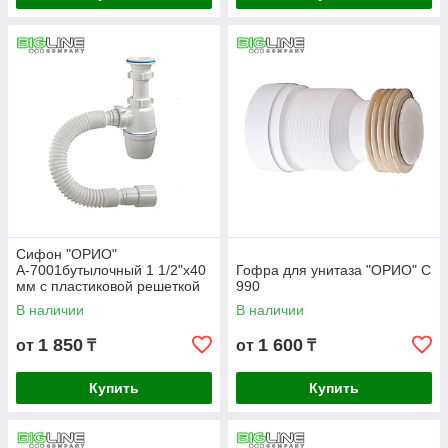
Сифон "ОРИО"
А-7001бутылочный 1 1/2"х40
Гофра для унитаза "ОРИО" C
мм с пластиковой решеткой
990
д.70мм и гибкой трубой 40-
В наличии
В наличии
40/50
1 850
1 600
от
₸
от
₸
Купить
Купить