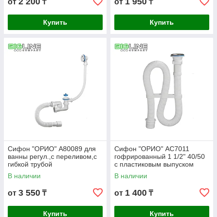
2 200
1 950
от
₸
от
₸
Купить
Купить
Сифон "ОРИО" А80089 для
Сифон "ОРИО" АС7011
ванны регул.,с переливом,с
гофрированный 1 1/2" 40/50
гибкой трубой
с пластиковым выпуском
белый
В наличии
В наличии
3 550
1 400
от
₸
от
₸
Купить
Купить