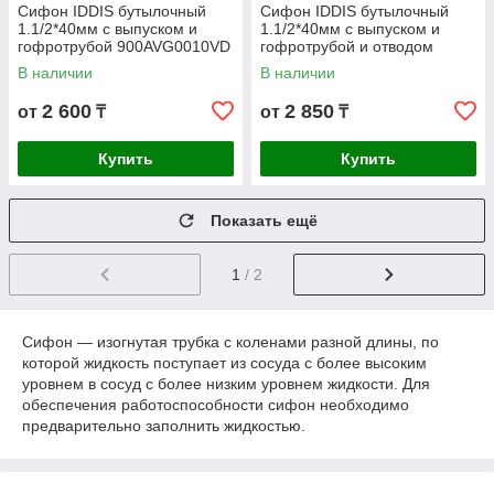
Сифон IDDIS бутылочный
Сифон IDDIS бутылочный
1.1/2*40мм с выпуском и
1.1/2*40мм с выпуском и
гофротрубой 900AVG0010VD
гофротрубой и отводом
900AVG1010VD
В наличии
В наличии
2 600
2 850
от
₸
от
₸
Купить
Купить
Показать ещё
1
/ 2
Сифон — изогнутая трубка с коленами разной длины, по
которой жидкость поступает из сосуда с более высоким
уровнем в сосуд с более низким уровнем жидкости. Для
обеспечения работоспособности сифон необходимо
предварительно заполнить жидкостью.